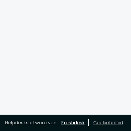
Helpdesksoftware van
Freshdesk
Cookiebeleid